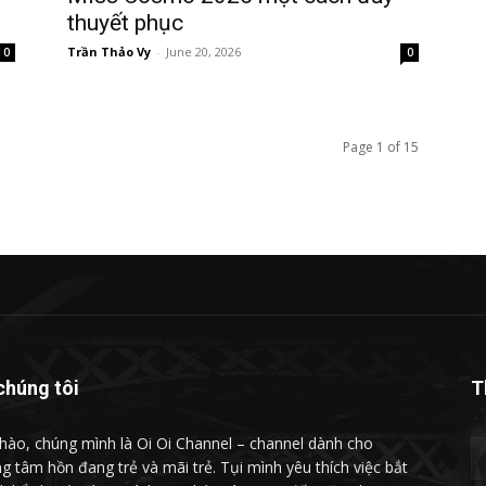
thuyết phục
Trần Thảo Vy
-
June 20, 2026
0
0
Page 1 of 15
chúng tôi
T
chào, chúng mình là Oi Oi Channel – channel dành cho
g tâm hồn đang trẻ và mãi trẻ. Tụi mình yêu thích việc bắt