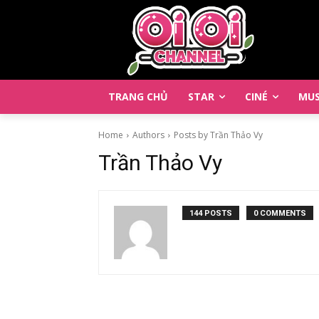
TRANG CHỦ
STAR
CINÉ
MUS
Home
Authors
Posts by Trần Thảo Vy
Trần Thảo Vy
144 POSTS
0 COMMENTS