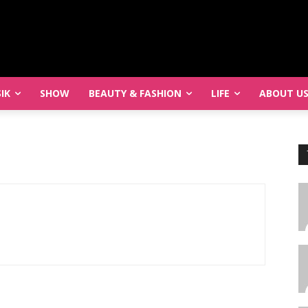
IK
SHOW
BEAUTY & FASHION
LIFE
ABOUT U