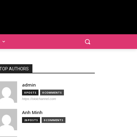
S
TOP AUTHORS
admin
0 POSTS
0 COMMENTS
https://oioichannel.com
Anh Minh
26 POSTS
0 COMMENTS