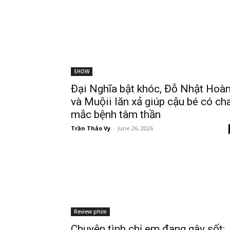
SHOW
Đại Nghĩa bật khóc, Đỗ Nhật Hoà
và Muộii lăn xả giúp cậu bé có ch
mắc bệnh tâm thần
Trần Thảo Vy
-
June 26, 2026
Review phim
Chuyện tình chị em đang gây sốt: