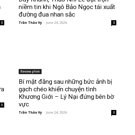
m
niềm tin khi Ngô Bảo Ngọc tái xuất
đường đua nhan sắc
Trần Thảo Vy
-
June 24, 2026
0
0
Review phim
Bí mật đằng sau những bức ảnh bị
ứa
gạch chéo khiến chuyện tình
Khương Giới – Lý Nại đứng bên bờ
vực
0
Trần Thảo Vy
-
June 24, 2026
0