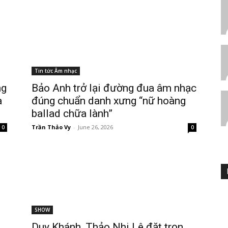
Tin tức Âm nhạc
ng
Bảo Anh trở lại đường đua âm nhạc
a
đúng chuẩn danh xưng “nữ hoàng
ballad chữa lành”
Trần Thảo Vy
-
June 26, 2026
0
0
SHOW
Duy Khánh, Thảo Nhi Lê đặt trọn