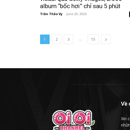
album “bốc hơi” chỉ sau 5 phút
Trần Thảo Vy
-
June 20, 2026
...
1
2
3
15
Về 
Xin 
nhữn