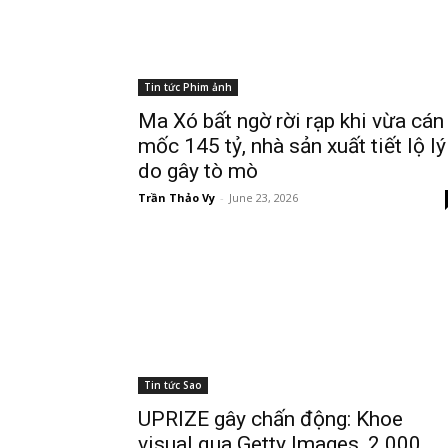
Tin tức Phim ảnh
Ma Xó bất ngờ rời rạp khi vừa cán
mốc 145 tỷ, nhà sản xuất tiết lộ lý
do gây tò mò
Trần Thảo Vy
-
June 23, 2026
Tin tức Sao
UPRIZE gây chấn động: Khoe
visual qua Getty Images, 2.000