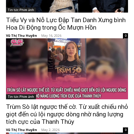
Tin tức Phim ảnh
Tiểu Vy và Nỗ Lực Đập Tan Danh Xưng bình
Hoa Di Động trong Ốc Mượn Hồn
Vũ Thị Thu Huyền
-
May 16, 2026
0
Tin tức Phim ảnh
Trùm Sò lật ngược thế cờ. Từ xuất chiếu nhỏ
giọt đến cú lội ngược dòng nhờ năng lượng
tích cực của Thanh Thúy
Vũ Thị Thu Huyền
-
May 2, 2026
0