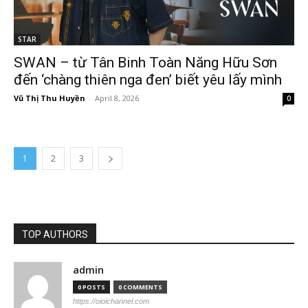
STAR
SWAN – từ Tân Binh Toàn Năng Hữu Sơn
đến ‘chàng thiên nga đen’ biết yêu lấy mình
Vũ Thị Thu Huyền
-
April 8, 2026
0
1
2
3
TOP AUTHORS
admin
0 POSTS
0 COMMENTS
https://oioichannel.com