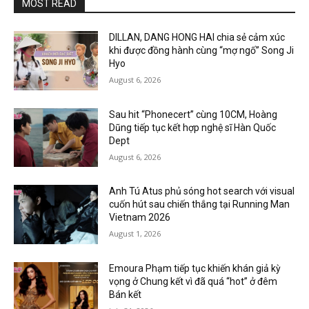
MOST READ
DILLAN, DANG HONG HAI chia sẻ cảm xúc
khi được đồng hành cùng “mợ ngố” Song Ji
Hyo
August 6, 2026
Sau hit “Phonecert” cùng 10CM, Hoàng
Dũng tiếp tục kết hợp nghệ sĩ Hàn Quốc
Dept
August 6, 2026
Anh Tú Atus phủ sóng hot search với visual
cuốn hút sau chiến thắng tại Running Man
Vietnam 2026
August 1, 2026
Emoura Phạm tiếp tục khiến khán giả kỳ
vọng ở Chung kết vì đã quá “hot” ở đêm
Bán kết