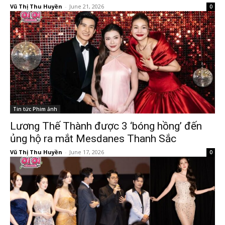
Vũ Thị Thu Huyền
-
June 21, 2026
0
Tin tức Phim ảnh
Lương Thế Thành được 3 ‘bóng hồng’ đến
ủng hộ ra mắt Mesdanes Thanh Sắc
Vũ Thị Thu Huyền
-
June 17, 2026
0