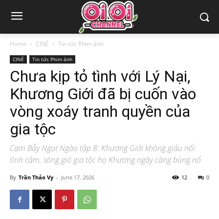
Home
CINÉ
Tin tức Phim ảnh
CINÉ
Tin tức Phim ảnh
Chưa kịp tỏ tình với Lý Nại,
Khương Giới đã bị cuốn vào
vòng xoáy tranh quyền của
gia tộc
Cạm Bẫy Ngọt Ngào tập 8: Khương Giới không giấu nổi
tình cảm, sóng gió gia tộc họ Khương ngày càng bùng nổ
By
Trần Thảo Vy
-
June 17, 2026
12
0