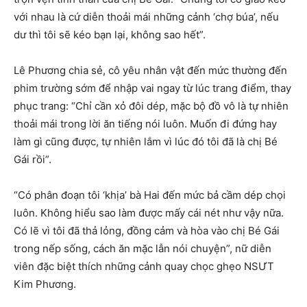
với nhau là cứ diễn thoải mái những cảnh ‘chợ búa’, nếu
dư thì tôi sẽ kéo bạn lại, không sao hết”.
Lê Phương chia sẻ, cô yêu nhân vật đến mức thường đến
phim trường sớm để nhập vai ngay từ lúc trang điểm, thay
phục trang: “Chỉ cần xỏ đôi dép, mặc bộ đồ vô là tự nhiên
thoải mái trong lời ăn tiếng nói luôn. Muốn đi đứng hay
làm gì cũng được, tự nhiên lắm vì lúc đó tôi đã là chị Bé
Gái rồi”.
“Có phân đoạn tôi ‘khịa’ bà Hai đến mức bả cầm dép chọi
luôn. Không hiểu sao làm được mấy cái nét như vậy nữa.
Có lẽ vì tôi đã thả lỏng, đồng cảm và hòa vào chị Bé Gái
trong nếp sống, cách ăn mặc lẫn nói chuyện”, nữ diễn
viên đặc biệt thích những cảnh quay chọc ghẹo NSƯT
Kim Phương.