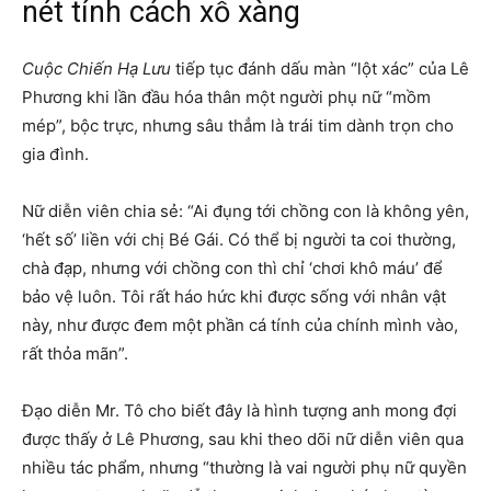
nét tính cách xỗ xàng
Cuộc Chiến Hạ Lưu
tiếp tục đánh dấu màn “lột xác” của Lê
Phương khi lần đầu hóa thân một người phụ nữ “mồm
mép”, bộc trực, nhưng sâu thẳm là trái tim dành trọn cho
gia đình.
Nữ diễn viên chia sẻ: “Ai đụng tới chồng con là không yên,
‘hết số’ liền với chị Bé Gái. Có thể bị người ta coi thường,
chà đạp, nhưng với chồng con thì chỉ ‘chơi khô máu’ để
bảo vệ luôn. Tôi rất háo hức khi được sống với nhân vật
này, như được đem một phần cá tính của chính mình vào,
rất thỏa mãn”.
Đạo diễn Mr. Tô cho biết đây là hình tượng anh mong đợi
được thấy ở Lê Phương, sau khi theo dõi nữ diễn viên qua
nhiều tác phẩm, nhưng “thường là vai người phụ nữ quyền