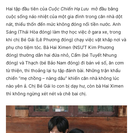
Hai tập đầu tiên của
Cuộc Chiến Hạ Lưu
mở đầu bằng
cuộc sống náo nhiệt của một gia đình trong căn nhà dột
nát, thiếu thốn đến mức không đóng nổi tiền nước. Anh
Sáng (Thái Hòa đóng) làm thợ học việc ở gara xe, trong
khi chị Bé Gái (Lê Phương đóng) chạy việc vặt khắp nơi và
phụ cho tiệm tóc. Bà Hai Ximen (NSƯT Kim Phương
đóng) thường dẫn hai đứa nhỏ, Cẩm (bé Tuyết Nhung
đóng) và Thạch (bé Bảo Nam đóng) đi bán vé số, ăn cơm
từ thiện, thi thoảng lại tụ tập đánh bài. Những trận khẩu
chiến “mẹ chồng – nàng dâu” khiến căn nhà không lúc
nào yên ả. Chị Bé Gái lo con bị dạy hư, còn bà Hai Ximen
thì không ngừng xét nét và chê bai chị.