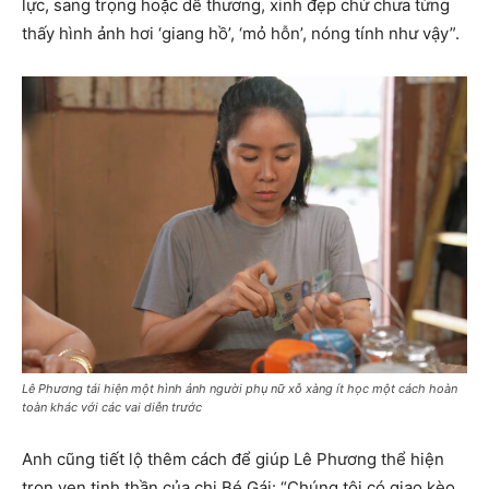
lực, sang trọng hoặc dễ thương, xinh đẹp chứ chưa từng
thấy hình ảnh hơi ‘giang hồ’, ‘mỏ hỗn’, nóng tính như vậy”.
Lê Phương tái hiện một hình ảnh người phụ nữ xỗ xàng ít học một cách hoàn
toàn khác với các vai diễn trước
Anh cũng tiết lộ thêm cách để giúp Lê Phương thể hiện
trọn vẹn tinh thần của chị Bé Gái: “Chúng tôi có giao kèo