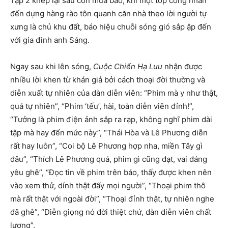
Tập 2 khép lại sau cơn mưa bão, khi một tốp công nhân
đến dựng hàng rào tôn quanh căn nhà theo lời người tự
xưng là chủ khu đất, báo hiệu chuỗi sóng gió sắp ập đến
với gia đình anh Sáng.
Ngay sau khi lên sóng,
Cuộc Chiến Hạ Lưu
nhận được
nhiều lời khen từ khán giả bởi cách thoại đời thường và
diễn xuất tự nhiên của dàn diễn viên: “Phim mà y như thật,
quá tự nhiên”, “Phim ‘tếu’, hài, toàn diễn viên đỉnh!”,
“Tưởng là phim điện ảnh sắp ra rạp, không nghĩ phim dài
tập mà hay đến mức này”, “Thái Hòa và Lê Phương diễn
rất hay luôn”, “Coi bộ Lê Phương hợp nha, miền Tây gì
đâu”, “Thích Lê Phương quá, phim gì cũng đạt, vai đáng
yêu ghê”, “Đọc tin về phim trên báo, thấy được khen nên
vào xem thử, dính thật đấy mọi người”, “Thoại phim thô
mà rất thật với ngoài đời”, “Thoại đỉnh thật, tự nhiên nghe
đã ghê”, “Diễn giọng nó đời thiệt chứ, dàn diễn viên chất
lượng”.