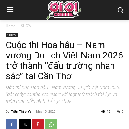
Home
SHOW
SHOW
Cuộc thi Hoa hậu – Nam
vương Du lịch Việt Nam 2026
trở thành “đấu trường nhan
sắc” tại Cần Thơ
Dàn thí sinh Hoa hậu - Nam vương Du lịch Việt Nam 2026
“đốt cháy” cantho eco resort với loạt thử thách thể lực và
màn trình diễn hình thể cực cháy
By
Trần Thảo Vy
-
May 15, 2026
18
0