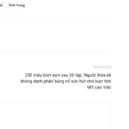
sĩ
Thời Trang
Next article
250 triệu lượt xem sau 20 tập, ‘Người thừa kế
không danh phận’ bùng nổ sức hút nhờ loạt tình
tiết cao trào