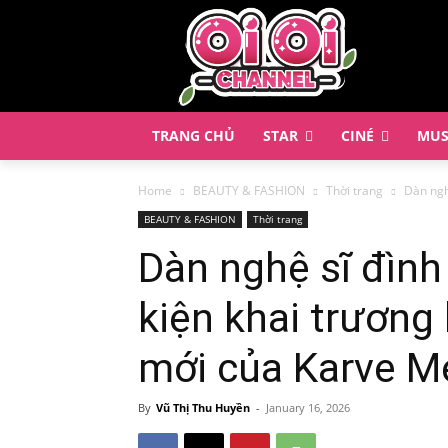
TRANG CHỦ
STAR
CINÉ
MUS
Home
BEAUTY & FASHION
Thời trang
Dàn nghệ
BEAUTY & FASHION
Thời trang
Dàn nghệ sĩ đình
kiện khai trương
mới của Karve Me
By
Vũ Thị Thu Huyền
-
January 16, 2026