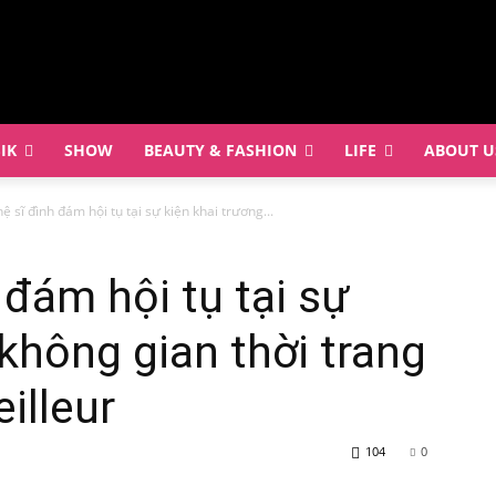
IK
SHOW
BEAUTY & FASHION
LIFE
ABOUT U
 sĩ đình đám hội tụ tại sự kiện khai trương...
 đám hội tụ tại sự
 không gian thời trang
illeur
104
0