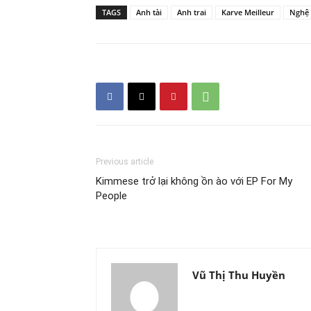
TAGS
Anh tài
Anh trai
Karve Meilleur
Nghệ 
Previous article
Kimmese trở lại không ồn ào với EP For My
People
Vũ Thị Thu Huyền