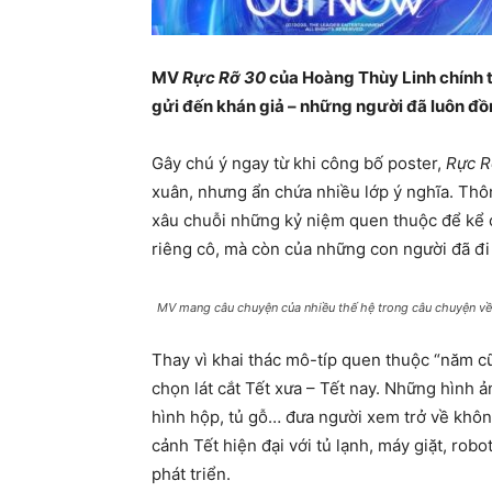
MV
Rực Rỡ 30
của Hoàng Thùy Linh chính t
gửi đến khán giả – những người đã luôn đồ
Gây chú ý ngay từ khi công bố poster,
Rực R
xuân, nhưng ẩn chứa nhiều lớp ý nghĩa. Th
xâu chuỗi những kỷ niệm quen thuộc để kể 
riêng cô, mà còn của những con người đã đi
MV mang câu chuyện của nhiều thế hệ trong câu chuyện về
Thay vì khai thác mô-típ quen thuộc “năm c
chọn lát cắt Tết xưa – Tết nay. Những hình
hình hộp, tủ gỗ… đưa người xem trở về không 
cảnh Tết hiện đại với tủ lạnh, máy giặt, rob
phát triển.