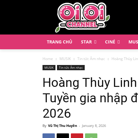
TRANG CHỦ
STAR
CINÉ
MUS
Home
MUSIK
Tin tức Âm nhạc
Hoàng Thùy Lin
MUSIK
Tin tức Âm nhạc
Hoàng Thùy Linh
Tuyền gia nhập 
2026
By
Vũ Thị Thu Huyền
-
January 8, 2026