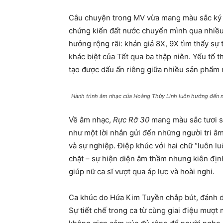
Câu chuyện trong MV vừa mang màu sắc ký ứ
chứng kiến đất nước chuyển mình qua nhiều 
hưởng rộng rãi: khán giả 8X, 9X tìm thấy sự
khác biệt của Tết qua ba thập niên. Yếu tố 
tạo được dấu ấn riêng giữa nhiều sản phẩm n
Hành trình âm nhạc của Hoàng Thùy Linh luôn hướng đến nh
Về âm nhạc,
Rực Rỡ 30
mang màu sắc tươi sá
như một lời nhắn gửi đến những người tri 
và sự nghiệp. Điệp khúc với hai chữ “luôn lu
chặt – sự hiện diện âm thầm nhưng kiên địn
giúp nữ ca sĩ vượt qua áp lực và hoài nghi.
Ca khúc do Hứa Kim Tuyền chắp bút, đánh dấ
Sự tiết chế trong ca từ cùng giai điệu mượt