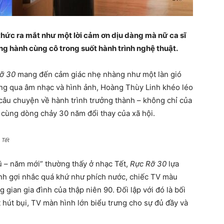
hức ra mắt như một lời cảm ơn dịu dàng mà nữ ca sĩ
ng hành cùng cô trong suốt hành trình nghệ thuật.
ỡ 30
mang đến cảm giác nhẹ nhàng như một làn gió
ông qua âm nhạc và hình ảnh, Hoàng Thùy Linh khéo léo
câu chuyện về hành trình trưởng thành – không chỉ của
 cùng dòng chảy 30 năm đổi thay của xã hội.
 Tết
ũ – năm mới” thường thấy ở nhạc Tết,
Rực Rỡ 30
lựa
 ảnh gợi nhắc quá khứ như phích nước, chiếc TV màu
gian gia đình của thập niên 90. Đối lập với đó là bối
ot hút bụi, TV màn hình lớn biểu trưng cho sự đủ đầy và