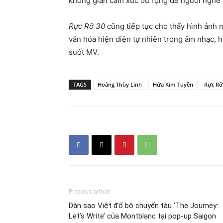
không gian cảm xúc đủ rộng để người nghe 
Rực Rỡ 30
cũng tiếp tục cho thấy hình ảnh 
văn hóa hiện diện tự nhiên trong âm nhạc, 
suốt MV.
TAGS
Hoàng Thùy Linh
Hứa Kim Tuyền
Rực Rỡ
Previous article
Dàn sao Việt đổ bộ chuyến tàu ‘The Journey:
Let’s Write’ của Montblanc tại pop-up Saigon