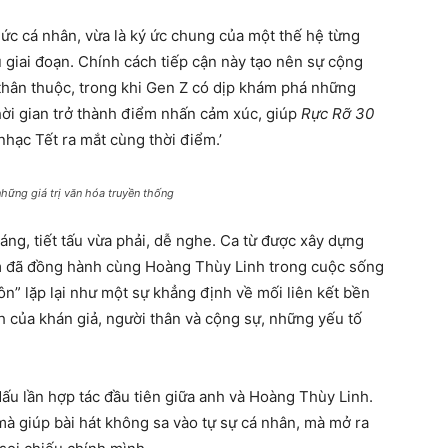
c cá nhân, vừa là ký ức chung của một thế hệ từng
giai đoạn. Chính cách tiếp cận này tạo nên sự cộng
 thân thuộc, trong khi Gen Z có dịp khám phá những
thời gian trở thành điểm nhấn cảm xúc, giúp
Rực Rỡ 30
hạc Tết ra mắt cùng thời điểm.’
ững giá trị văn hóa truyền thống
ng, tiết tấu vừa phải, dễ nghe. Ca từ được xây dựng
âm đã đồng hành cùng Hoàng Thùy Linh trong cuộc sống
ôn” lặp lại như một sự khẳng định về mối liên kết bền
h của khán giả, người thân và cộng sự, những yếu tố
u lần hợp tác đầu tiên giữa anh và Hoàng Thùy Linh.
 mà giúp bài hát không sa vào tự sự cá nhân, mà mở ra