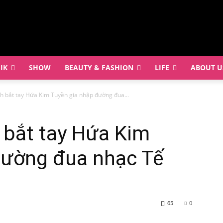
IK
SHOW
BEAUTY & FASHION
LIFE
ABOUT U
h bắt tay Hứa Kim Tuyền gia nhập đường đua...
 bắt tay Hứa Kim
đường đua nhạc Tế
65
0