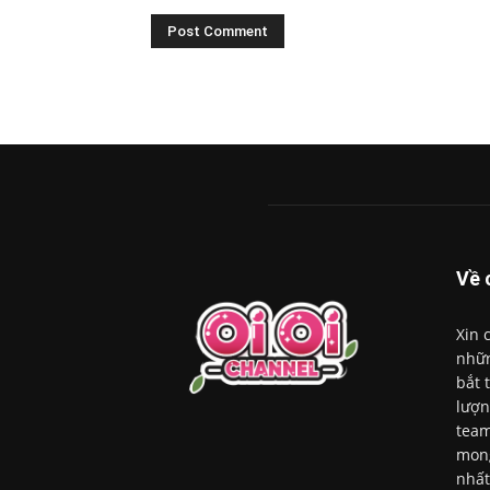
Về 
Xin 
nhữn
bắt 
lượn
team
mong
nhất