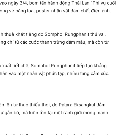
m vào ngày 3/4, bom tấn hành động Thái Lan “Phi vụ cuối
òng vé bằng loạt poster nhân vật đậm chất điện ảnh.
ánh thuê khét tiếng do Somphol Rungphanit thủ vai.
ng chỉ từ các cuộc thanh trừng đẫm máu, mà còn từ
 xuất tiết chế, Somphol Rungphanit tiếp tục khẳng
thân vào một nhân vật phức tạp, nhiều tầng cảm xúc.
n lên từ thuở thiếu thời, do Patara Eksangkul đảm
sự gắn bó, mà luôn tồn tại một ranh giới mong manh