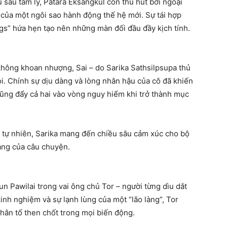
u sâu tâm lý, Patara Eksangkul còn thu hút bởi ngoại
t của một ngôi sao hành động thế hệ mới. Sự tái hợp
s” hứa hẹn tạo nên những màn đối đầu đầy kịch tính.
hông khoan nhượng, Sai – do Sarika Sathsilpsupa thủ
i. Chính sự dịu dàng và lòng nhân hậu của cô đã khiến
cũng đẩy cả hai vào vòng nguy hiểm khi trở thành mục
 tự nhiên, Sarika mang đến chiều sâu cảm xúc cho bộ
ẳng của câu chuyện.
n Pawilai trong vai ông chủ Tor – người từng dìu dắt
inh nghiệm và sự lạnh lùng của một “lão làng”, Tor
 nhân tố then chốt trong mọi biến động.