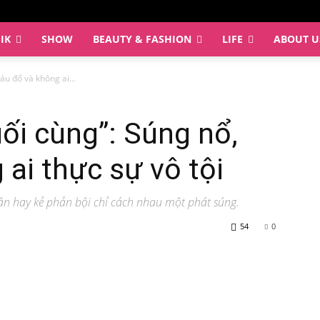
IK
SHOW
BEAUTY & FASHION
LIFE
ABOUT U
áu đổ và không ai...
uối cùng”: Súng nổ,
ai thực sự vô tội
hân hay kẻ phản bội chỉ cách nhau một phát súng.
54
0