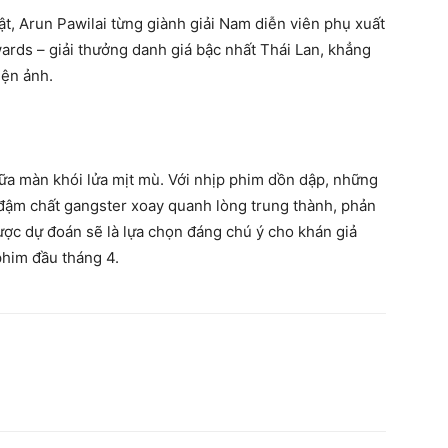
t, Arun Pawilai từng giành giải Nam diễn viên phụ xuất
ards – giải thưởng danh giá bậc nhất Thái Lan, khẳng
iện ảnh.
ữa màn khói lửa mịt mù. Với nhịp phim dồn dập, những
ậm chất gangster xoay quanh lòng trung thành, phản
được dự đoán sẽ là lựa chọn đáng chú ý cho khán giả
him đầu tháng 4.