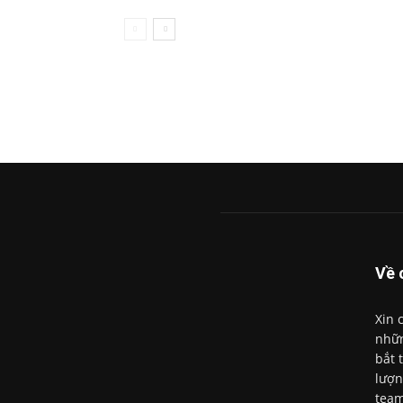
Về 
Xin 
nhữn
bắt 
lượn
team