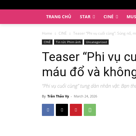
TRANG CHỦ
STAR
CINÉ
MUS
Home
CINÉ
Teaser “Phi vụ cuối cùng”: Súng nổ, m
CINÉ
Tin tức Phim ảnh
Uncategorized
Teaser “Phi vụ c
máu đổ và không 
“Phi vụ cuối cùng” tung dàn nhân vật: Bạn t
By
Trần Thảo Vy
-
March 24, 2026