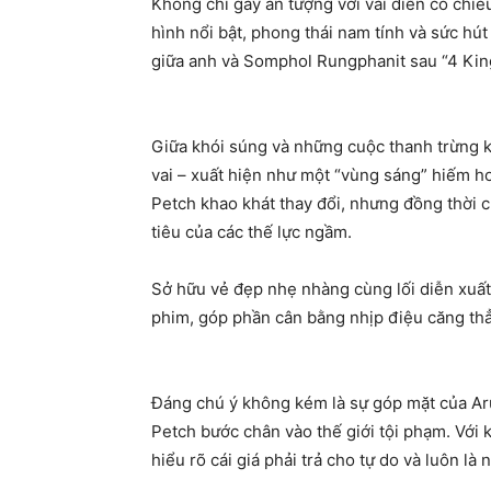
Không chỉ gây ấn tượng với vai diễn có chiề
hình nổi bật, phong thái nam tính và sức hú
giữa anh và Somphol Rungphanit sau “4 King
Giữa khói súng và những cuộc thanh trừng k
vai – xuất hiện như một “vùng sáng” hiếm ho
Petch khao khát thay đổi, nhưng đồng thời 
tiêu của các thế lực ngầm.
Sở hữu vẻ đẹp nhẹ nhàng cùng lối diễn xuất
phim, góp phần cân bằng nhịp điệu căng th
Đáng chú ý không kém là sự góp mặt của Aru
Petch bước chân vào thế giới tội phạm. Với k
hiểu rõ cái giá phải trả cho tự do và luôn là