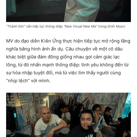
“Thành Đôi” vẫn tiếp tục thông điệp “New Visual New Me” trong Đinh Music
MV do đạo diễn Kiên Ứng thực hiện tiếp tục mở rộng tầng
nghĩa bằng hình ảnh ẩn dụ. Câu chuyện về một cô dâu
khác biệt giữa đám đông giống nhau gợi cảm giác lạc
lõng, từ đó nhấn mạnh thông điệp: tình yêu không đến từ
sự hòa nhập tuyệt đối, mà từ việc tìm thấy người cùng
“nhịp lệch” với mình.