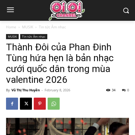
Home
MUSIK
Tin tức Âm nhạc
MUSIK
Tin tức Âm nhạc
Thành Đôi của Phan Đinh
Tùng hứa hẹn là bản nhạc
cưới quốc dân trong mùa
valentine 2026
By
Vũ Thị Thu Huyền
-
February 8, 2026
34
0