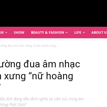
IK
SHOW
BEAUTY & FASHION
LIFE
ABOUT U
 đường đua âm nhạc đúng chuẩn danh xưng...
 đường đua âm nhạc
 xưng “nữ hoàng
”
 Bảo Anh đang dần định nghĩa lại cảm xúc trong âm
hông Phải Cách”