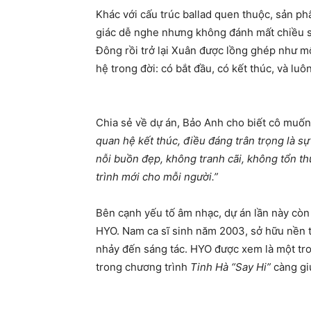
Khác với cấu trúc ballad quen thuộc, sản phẩ
giác dễ nghe nhưng không đánh mất chiều 
Đông rồi trở lại Xuân được lồng ghép như m
hệ trong đời: có bắt đầu, có kết thúc, và lu
Chia sẻ về dự án, Bảo Anh cho biết cô muốn
quan hệ kết thúc, điều đáng trân trọng là sự
nỗi buồn đẹp, không tranh cãi, không tổn th
trình mới cho mỗi người.”
Bên cạnh yếu tố âm nhạc, dự án lần này cò
HYO. Nam ca sĩ sinh năm 2003, sở hữu nền tả
nhảy đến sáng tác. HYO được xem là một tr
trong chương trình
Tinh Hà “Say Hi”
càng gi