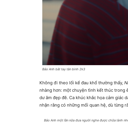
Bảo Anh bắt tay tân binh 2k3
Không đi theo lối kể đau khổ thường thấy,
N
nhàng hơn: một chuyện tình kết thúc trong 
dư âm đẹp đẽ. Ca khúc khắc họa cảm giác d
nhận rằng có những mối quan hệ, dù từng rất
Bảo Anh một lần nữa đưa người nghe được chữa lành nh