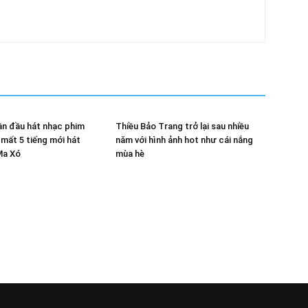
ần đầu hát nhạc phim
Thiều Bảo Trang trở lại sau nhiều
i mất 5 tiếng mới hát
năm với hình ảnh hot như cái nắng
Ma Xó
mùa hè