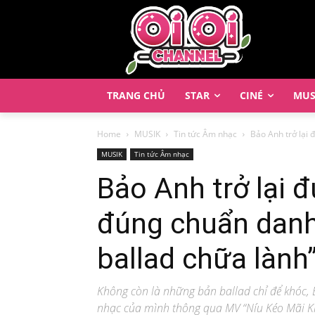
TRANG CHỦ
STAR
CINÉ
MUS
Home
MUSIK
Tin tức Âm nhạc
Bảo Anh trở lại
MUSIK
Tin tức Âm nhạc
Bảo Anh trở lại
đúng chuẩn danh
ballad chữa lành
Không còn là những bản ballad chỉ để khóc,
nhạc của mình thông qua MV “Níu Kéo Mãi K