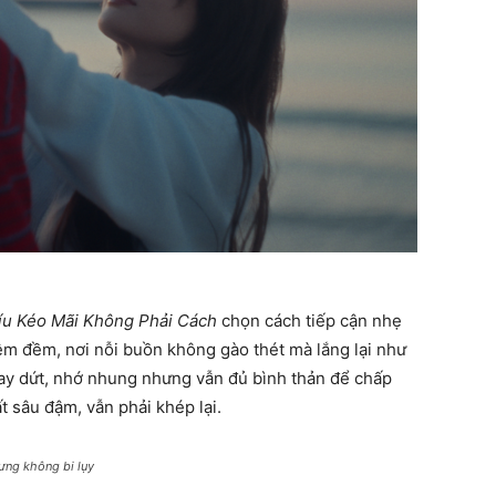
íu Kéo Mãi Không Phải Cách
chọn cách tiếp cận nhẹ
êm đềm, nơi nỗi buồn không gào thét mà lắng lại như
ay dứt, nhớ nhung nhưng vẫn đủ bình thản để chấp
 sâu đậm, vẫn phải khép lại.
ưng không bi lụy