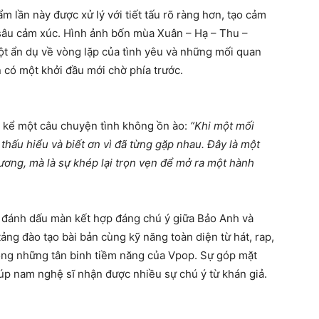
m lần này được xử lý với tiết tấu rõ ràng hơn, tạo cảm
sâu cảm xúc. Hình ảnh bốn mùa Xuân – Hạ – Thu –
ột ẩn dụ về vòng lặp của tình yêu và những mối quan
ôn có một khởi đầu mới chờ phía trước.
 kể một câu chuyện tình không ồn ào:
“Khi một mối
 thấu hiểu và biết ơn vì đã từng gặp nhau. Đây là một
ương, mà là sự khép lại trọn vẹn để mở ra một hành
n đánh dấu màn kết hợp đáng chú ý giữa Bảo Anh và
ng đào tạo bài bản cùng kỹ năng toàn diện từ hát, rap,
ong những tân binh tiềm năng của Vpop. Sự góp mặt
úp nam nghệ sĩ nhận được nhiều sự chú ý từ khán giả.