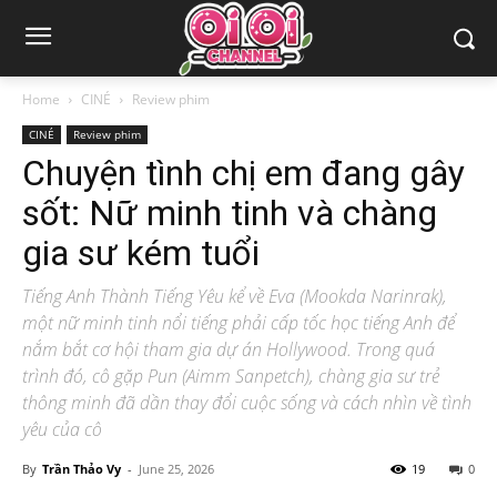
Home
CINÉ
Review phim
CINÉ
Review phim
Chuyện tình chị em đang gây
sốt: Nữ minh tinh và chàng
gia sư kém tuổi
Tiếng Anh Thành Tiếng Yêu kể về Eva (Mookda Narinrak),
một nữ minh tinh nổi tiếng phải cấp tốc học tiếng Anh để
nắm bắt cơ hội tham gia dự án Hollywood. Trong quá
trình đó, cô gặp Pun (Aimm Sanpetch), chàng gia sư trẻ
thông minh đã dần thay đổi cuộc sống và cách nhìn về tình
yêu của cô
By
Trần Thảo Vy
-
June 25, 2026
19
0