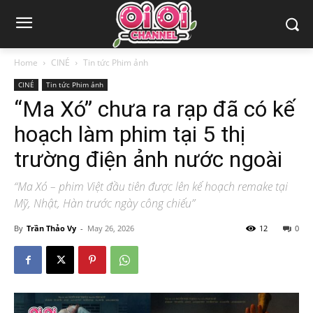
Home
CINÉ
Tin tức Phim ảnh
CINÉ
Tin tức Phim ảnh
“Ma Xó” chưa ra rạp đã có kế
hoạch làm phim tại 5 thị
trường điện ảnh nước ngoài
“Ma Xó – phim Việt đầu tiên được lên kế hoạch remake tại
Mỹ, Nhật, Hàn trước ngày công chiếu”
By
Trần Thảo Vy
-
May 26, 2026
12
0