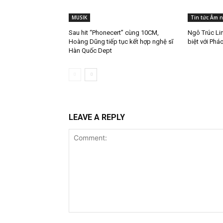
MUSIK
Tin tức Âm 
Sau hit “Phonecert” cùng 10CM,
Ngô Trúc Lin
Hoàng Dũng tiếp tục kết hợp nghệ sĩ
biệt với Phá
Hàn Quốc Dept
LEAVE A REPLY
Comment: