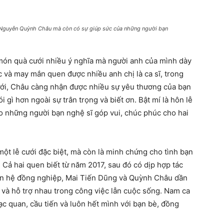
 Nguyễn Quỳnh Châu mà còn có sự giúp sức của những người bạn
món quà cưới nhiều ý nghĩa mà người anh của mình dày
 và may mắn quen được nhiều anh chị là ca sĩ, trong
ới, Châu càng nhận được nhiều sự yêu thương của bạn
 gì hơn ngoài sự trân trọng và biết ơn. Bật mí là hôn lễ
o những người bạn nghệ sĩ góp vui, chúc phúc cho hai
ột lễ cưới đặc biệt, mà còn là minh chứng cho tình bạn
Cả hai quen biết từ năm 2017, sau đó có dịp hợp tác
an hệ đồng nghiệp, Mai Tiến Dũng và Quỳnh Châu dần
 và hỗ trợ nhau trong công việc lẫn cuộc sống. Nam ca
ạc quan, cầu tiến và luôn hết mình với bạn bè, đồng