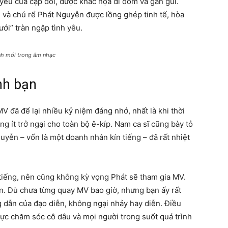
 yêu của cặp đôi, được khắc họa dí dỏm và gần gũi.
à chú rể Phát Nguyễn được lồng ghép tinh tế, hòa
ới” tràn ngập tình yêu.
ính mới trong âm nhạc
nh bạn
V đã để lại nhiều kỷ niệm đáng nhớ, nhất là khi thời
hông ít trở ngại cho toàn bộ ê-kíp. Nam ca sĩ cũng bày tỏ
uyễn – vốn là một doanh nhân kín tiếng – đã rất nhiệt
 tiếng, nên cũng không kỳ vọng Phát sẽ tham gia MV.
ện. Dù chưa từng quay MV bao giờ, nhưng bạn ấy rất
g dẫn của đạo diễn, không ngại nhảy hay diễn. Điều
rực chăm sóc cô dâu và mọi người trong suốt quá trình