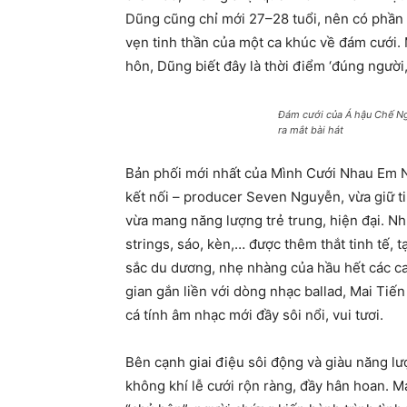
Dũng cũng chỉ mới 27–28 tuổi, nên có phần 
vẹn tinh thần của một ca khúc về đám cưới.
hôn, Dũng biết đây là thời điểm ‘đúng người,
Đám cưới của Á hậu Chế N
ra mắt bài hát
Bản phối mới nhất của Mình Cưới Nhau Em N
kết nối – producer Seven Nguyễn, vừa giữ t
vừa mang năng lượng trẻ trung, hiện đại. N
strings, sáo, kèn,… được thêm thắt tinh tế, t
sắc du dương, nhẹ nhàng của hầu hết các ca 
gian gắn liền với dòng nhạc ballad, Mai Tiế
cá tính âm nhạc mới đầy sôi nổi, vui tươi.
Bên cạnh giai điệu sôi động và giàu năng l
không khí lễ cưới rộn ràng, đầy hân hoan. Ma