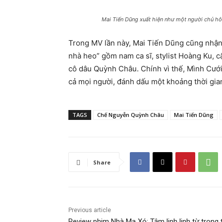
Mai Tiến Dũng xuất hiện như một người chủ h
Trong MV lần này, Mai Tiến Dũng cũng nhận 
nhà heo” gồm nam ca sĩ, stylist Hoàng Ku, 
cô dâu Quỳnh Châu. Chính vì thế, Mình Cướ
cả mọi người, đánh dấu một khoảng thời gian
TAGS
Chế Nguyễn Quỳnh Châu
Mai Tiến Dũng
Share
Previous article
Review phim Nhà Ma Xó: Tâm linh linh từ trong