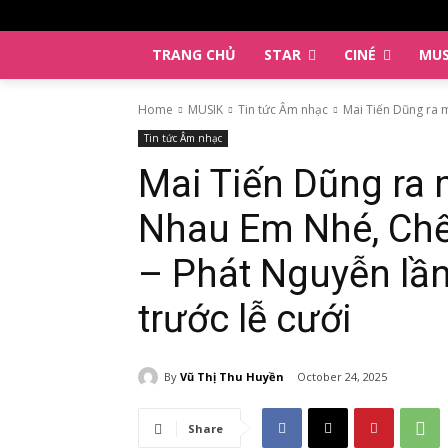
TRANG CHỦ
STAR
CINÉ
MUS
Home
MUSIK
Tin tức Âm nhạc
Mai Tiến Dũng ra 
Tin tức Âm nhạc
Mai Tiến Dũng ra
Nhau Em Nhé, Ch
– Phát Nguyễn lần
trước lễ cưới
By
Vũ Thị Thu Huyền
October 24, 2025
Share