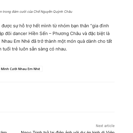
ôn trong đám cưới của Chế Nguyễn Quỳnh Châu
được sự hỗ trợ hết mình từ nhóm bạn thân “gia đình
cặp đôi dancer Hiền Sến – Phương Châu và đặc biệt là
i Nhau Em Nhé đã trở thành một món quà dành cho tất
 tuổi trẻ luôn sẵn sàng có nhau.
Mình Cưới Nhau Em Nhé
Next article
 tâm
Ngọc Trinh trở lại điện ảnh với dự án kinh dị Viện