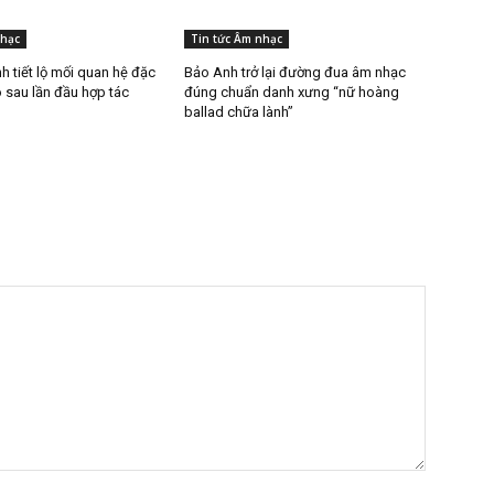
nhạc
Tin tức Âm nhạc
h tiết lộ mối quan hệ đặc
Bảo Anh trở lại đường đua âm nhạc
o sau lần đầu hợp tác
đúng chuẩn danh xưng “nữ hoàng
ballad chữa lành”