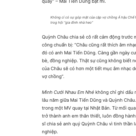
quay” – Mai Tiến Dũng bật mí.
Không cỉ có sự góp mặt của cặp vợ chồng Á hậu Chế
trog hội “gia đình nhà heo”
Quỳnh Châu chia sẻ cô rất cảm động trước 
công chuẩn bị: “Châu cũng rất thích âm nhạc
đó có anh Mai Tiến Dũng. Càng gần ngày cư
bè, đồng nghiệp. Thật sự cũng không biết nói
của Châu sẽ có hơn một tiết mục âm nhạc d
vợ chồng”.
Mình Cưới Nhau Em Nhé
không chỉ ghi dấu m
lâu năm giữa Mai Tiến Dũng và Quỳnh Châu. 
trong một MV quay tại Nhật Bản. Từ mối qu
trở thành anh em thân thiết, luôn đồng hành
sĩ chia sẻ anh quý Quỳnh Châu vì tinh thần l
nghiệp.