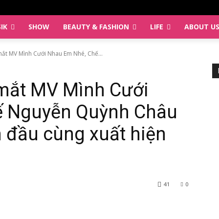
IK
SHOW
BEAUTY & FASHION
LIFE
ABOUT U
mắt MV Mình Cưới Nhau Em Nhé, Chế...
 mắt MV Mình Cưới
ế Nguyễn Quỳnh Châu
 đầu cùng xuất hiện
41
0