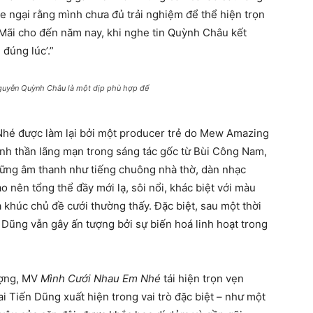
e ngại rằng mình chưa đủ trải nghiệm để thể hiện trọn
 Mãi cho đến năm nay, khi nghe tin Quỳnh Châu kết
 đúng lúc’.”
guyễn Quỳnh Châu là một dịp phù hợp để
hé được làm lại bởi một producer trẻ do Mew Amazing
inh thần lãng mạn trong sáng tác gốc từ Bùi Công Nam,
hững âm thanh như tiếng chuông nhà thờ, dàn nhạc
ạo nên tổng thể đầy mới lạ, sôi nổi, khác biệt với màu
khúc chủ đề cưới thường thấy. Đặc biệt, sau một thời
n Dũng vẫn gây ấn tượng bởi sự biến hoá linh hoạt trong
ượng, MV
Mình Cưới Nhau Em Nhé
tái hiện trọn vẹn
i Tiến Dũng xuất hiện trong vai trò đặc biệt – như một