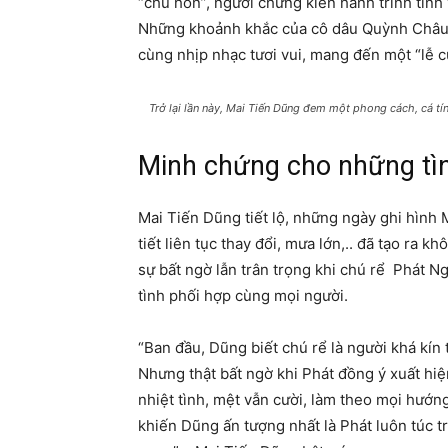
“chủ hôn”, người chứng kiến hành trình tình
Những khoảnh khắc của cô dâu Quỳnh Châu v
cùng nhịp nhạc tươi vui, mang đến một “lễ cư
Trở lại lần này, Mai Tiến Dũng đem một phong cách, cá t
Minh chứng cho những tì
Mai Tiến Dũng tiết lộ, những ngày ghi hình M
tiết liên tục thay đổi, mưa lớn,.. đã tạo ra k
sự bất ngờ lẫn trân trọng khi chú rể Phát Ng
tình phối hợp cùng mọi người.
“Ban đầu, Dũng biết chú rể là người khá kín
Nhưng thật bất ngờ khi Phát đồng ý xuất hi
nhiệt tình, mệt vẫn cười, làm theo mọi hướn
khiến Dũng ấn tượng nhất là Phát luôn túc t