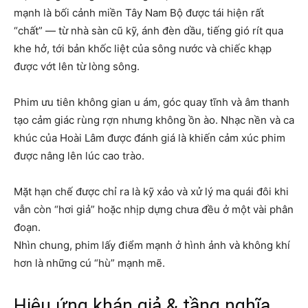
mạnh là bối cảnh miền Tây Nam Bộ được tái hiện rất
“chất” — từ nhà sàn cũ kỹ, ánh đèn dầu, tiếng gió rít qua
khe hở, tới bản khốc liệt của sông nước và chiếc khạp
được vớt lên từ lòng sông.
Phim ưu tiên không gian u ám, góc quay tĩnh và âm thanh
tạo cảm giác rùng rợn nhưng không ồn ào. Nhạc nền và ca
khúc của Hoài Lâm được đánh giá là khiến cảm xúc phim
được nâng lên lúc cao trào.
Mặt hạn chế được chỉ ra là kỹ xảo và xử lý ma quái đôi khi
vẫn còn “hơi giả” hoặc nhịp dựng chưa đều ở một vài phân
đoạn.
Nhìn chung, phim lấy điểm mạnh ở hình ảnh và không khí
hơn là những cú “hù” mạnh mẽ.
Hiệu ứng khán giả & tầng nghĩa