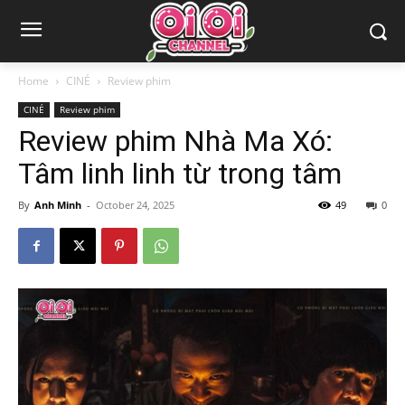
Home
CINÉ
Review phim
CINÉ
Review phim
Review phim Nhà Ma Xó:
Tâm linh linh từ trong tâm
By
Anh Minh
-
October 24, 2025
49
0