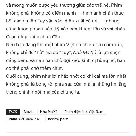
và mong muốn được yêu thương giữa các thế hệ. Phim
không phải không có điểm mạnh — hình ảnh chân thực,
bối cảnh miền Tây sâu sắc, diễn xuất có nét — nhưng
cũng không hoàn hảo: kỹ xảo còn khiêm tốn và vài phân
đoạn nhịp phim chưa đều.
Nếu bạn đang tìm một phim Việt có chiều sâu cảm xúc,
không chỉ để “hù” mà để “suy”,
Nhà Ma Xó
là lựa chọn
đáng xem. Và nếu bạn chờ đợi kiểu kinh dị bùng nổ, bạn
có thể phải chờ thêm chút.
Cuối cùng, phim như lời nhắc nhở: có khi cái ma lớn nhất
không phải là bóng tối phía sau cửa, mà là những im lặng
trong chính ngôi nhà của chúng ta.
TAGS
Movie
Nhà Ma Xó
Phim điện ảnh Việt Nam
Phim Việt Nam 2025
Review phim