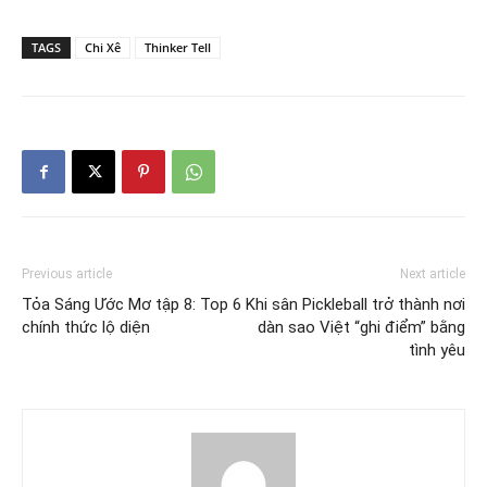
TAGS
Chi Xê
Thinker Tell
Previous article
Next article
Tỏa Sáng Ước Mơ tập 8: Top 6
Khi sân Pickleball trở thành nơi
chính thức lộ diện
dàn sao Việt “ghi điểm” bằng
tình yêu