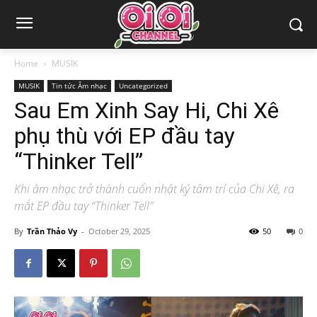
Home
MUSIK
MUSIK
Tin tức Âm nhạc
Uncategorized
Sau Em Xinh Say Hi, Chi Xê
phụ thù với EP đầu tay
“Thinker Tell”
Khi âm nhạc trở thành cuốn nhật ký tâm trí của Chi Xê, ra
mắt EP đầu tay “Thinker Tell”
By
Trần Thảo Vy
-
October 29, 2025
50
0