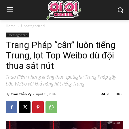
Home
Uncategorized
Uncategorized
Trang Pháp “cân” luôn tiếng
Trung, lọt Top Weibo dù đội
thua sát nút
Thua điểm nhưng không thua spotlight: Trang Pháp gây
bão Weibo với khả năng hát tiếng Trung
By
Trần Thảo Vy
-
April 13, 2026
20
0