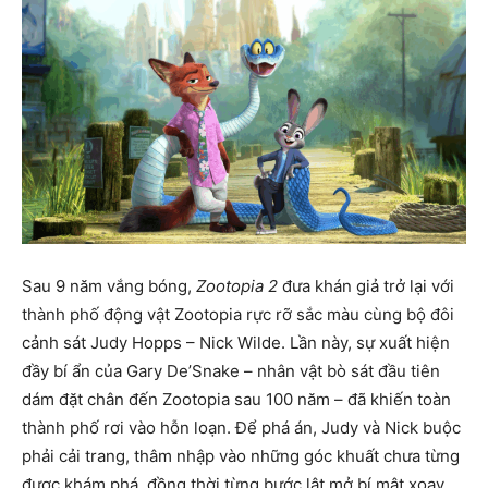
Sau 9 năm vắng bóng,
Zootopia 2
đưa khán giả trở lại với
thành phố động vật Zootopia rực rỡ sắc màu cùng bộ đôi
cảnh sát Judy Hopps – Nick Wilde. Lần này, sự xuất hiện
đầy bí ẩn của Gary De’Snake – nhân vật bò sát đầu tiên
dám đặt chân đến Zootopia sau 100 năm – đã khiến toàn
thành phố rơi vào hỗn loạn. Để phá án, Judy và Nick buộc
phải cải trang, thâm nhập vào những góc khuất chưa từng
được khám phá, đồng thời từng bước lật mở bí mật xoay