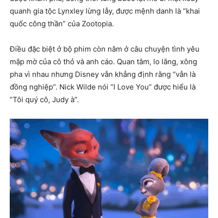
quanh gia tộc Lynxley lừng lẫy, được mệnh danh là “khai
quốc công thần” của Zootopia.
Điều đặc biệt ở bộ phim còn nằm ở câu chuyện tình yêu
mập mờ của cô thỏ và anh cáo. Quan tâm, lo lắng, xông
pha vì nhau nhưng Disney vẫn khẳng định rằng “vẫn là
đồng nghiệp”. Nick Wilde nói “I Love You” được hiểu là
“Tôi quý cô, Judy à”.