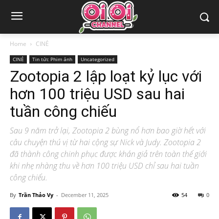
Home
CINÉ
CINÉ
Tin tức Phim ảnh
Uncategorized
Zootopia 2 lập loạt kỷ lục với
hơn 100 triệu USD sau hai
tuần công chiếu
Sau 9 năm trở lại, Zootopia 2 bùng nổ hơn bao giờ hết với
câu chuyện thú vị từ hai cộng sự Nick và Judy. Zootopia 2
đã thành công chinh phục được khán giả trên toàn thế giới
khi nhẹ nhàng thu về hơn 100 triệu USD chỉ sau hai tuần
công chiếu.
By
Trần Thảo Vy
-
December 11, 2025
54
0