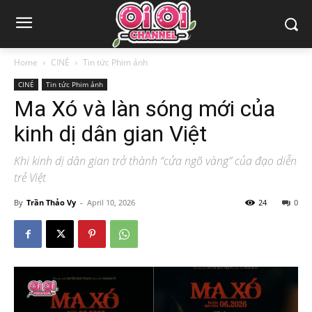
Home
CINÉ
Tin tức Phim ảnh
CINÉ
Tin tức Phim ảnh
Ma Xó và làn sóng mới của
kinh dị dân gian Việt
Khi kinh dị dân gian trở thành “cửa ngõ vàng” của đạo diễn
trẻ Việt
By
Trần Thảo Vy
-
April 10, 2026
24
0