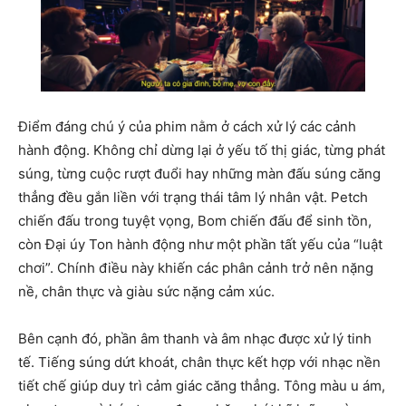
Điểm đáng chú ý của phim nằm ở cách xử lý các cảnh
hành động. Không chỉ dừng lại ở yếu tố thị giác, từng phát
súng, từng cuộc rượt đuổi hay những màn đấu súng căng
thẳng đều gắn liền với trạng thái tâm lý nhân vật. Petch
chiến đấu trong tuyệt vọng, Bom chiến đấu để sinh tồn,
còn Đại úy Ton hành động như một phần tất yếu của “luật
chơi”. Chính điều này khiến các phân cảnh trở nên nặng
nề, chân thực và giàu sức nặng cảm xúc.
Bên cạnh đó, phần âm thanh và âm nhạc được xử lý tinh
tế. Tiếng súng dứt khoát, chân thực kết hợp với nhạc nền
tiết chế giúp duy trì cảm giác căng thẳng. Tông màu u ám,