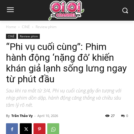
Home
CINÉ
Review phim
CINÉ
Review phim
“Phi vụ cuối cùng”: Phim
hành động ‘nặng đô’ khiến
khán giả lạnh sống lưng ngay
từ phút đầu
Sau khi ra mắt từ 3/4, Phi vụ cuối cùng gây ấn tượng với
nhịp phim dồn dập, hành động căng thẳng và chiều sâu
tâm lý rõ nét.
By
Trần Thảo Vy
-
April 10, 2026
27
0